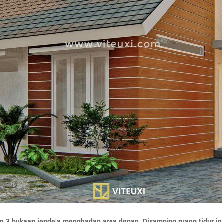
gan 3 bukaan jendela menghadap area depan. Disamping ruang tidur i