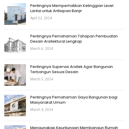
Pentingnya Memperhatikan Ketinggian Level
Lantai untuk Antisipasi Banjir
April 22, 2024
Pentingnya Pemahaman Tahapan Pembuatan
Desain Arsitektural Lengkap
March 6, 2024
Pentingnya Supervisi Arsitek Agar Bangunan
Terbangun Sesuai Desain
March 5, 2024
Pentingnya Pemahaman Gaya Bangunan bagi
Masyarakat Umum
March 4, 2024
Mengungkap Keuntungan Membangun Rumah