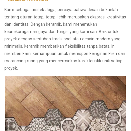
Kami, sebagai arsitek Jogja, percaya bahwa desain bukanlah
tentang aturan tetap, tetapi lebih merupakan ekspresi kreativitas
dan identitas. Dengan keramik, kami menemukan
keanekaragaman gaya dan fungsi yang kami cari. Baik untuk
proyek dengan sentuhan tradisional atau desain modern yang
minimalis, keramik memberikan fleksibilitas tanpa batas. Ini
memberi kami kemampuan untuk merespon keinginan klien dan
merancang ruang yang mencerminkan karakteristik unik setiap
proyek.