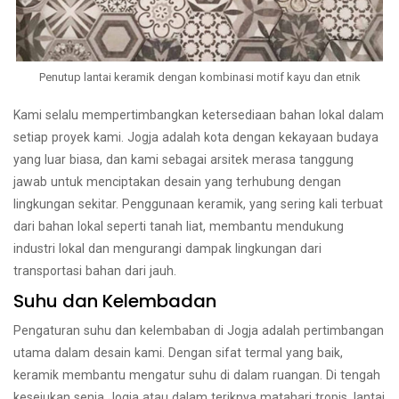
Penutup lantai keramik dengan kombinasi motif kayu dan etnik
Kami selalu mempertimbangkan ketersediaan bahan lokal dalam
setiap proyek kami. Jogja adalah kota dengan kekayaan budaya
yang luar biasa, dan kami sebagai arsitek merasa tanggung
jawab untuk menciptakan desain yang terhubung dengan
lingkungan sekitar. Penggunaan keramik, yang sering kali terbuat
dari bahan lokal seperti tanah liat, membantu mendukung
industri lokal dan mengurangi dampak lingkungan dari
transportasi bahan dari jauh.
Suhu dan Kelembadan
Pengaturan suhu dan kelembaban di Jogja adalah pertimbangan
utama dalam desain kami. Dengan sifat termal yang baik,
keramik membantu mengatur suhu di dalam ruangan. Di tengah
kesejukan senja Jogja atau dalam teriknya matahari tropis, lantai