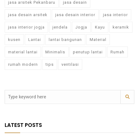
jasa arsitek Pekanbaru
jasa desain
jasa desain arsitek
jasa desain interior
jasa interior
jasa interior jogja
jendela
Jogja
Kayu
keramik
kusen
Lantai
lantai bangunan
Material
material lantai
Minimalis
penutup lantai
Rumah
rumah modern
tips
ventilasi
LATEST POSTS