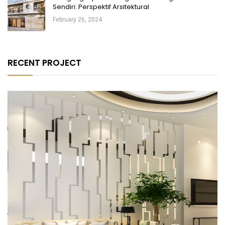
Sendiri: Perspektif Arsitektural
February 26, 2024
RECENT PROJECT