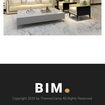
Copyright 2020 by ThemesCamp All Rights Reserved.