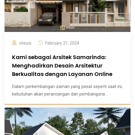
viteuxi
February 21, 2024
Kami sebagai Arsitek Samarinda:
Menghadirkan Desain Arsitektur
Berkualitas dengan Layanan Online
Dalam perkembangan zaman yang pesat seperti saat ini,
kebutuhan akan perancangan dan pembanguna ..