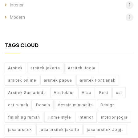
Interior
1
Modern
1
TAGS CLOUD
Arsitek
arsitek jakarta
Arsitek Jogja
arsitek online
arsitek papua
arsitek Pontianak
Arsitek Samarinda
Arsitektur
Atap
Besi
cat
cat rumah
Desain
desain minimalis
Design
finishing rumah
Home style
Interior
interior jogja
jasa arsitek
jasa arsitek jakarta
jasa arsitek Jogja