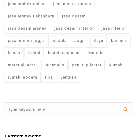
jasa arsitek online
jasa arsitek papua
jasa arsitek Pekanbaru
jasa desain
jasa desain arsitek
jasa desain interior
jasa interior
jasa interior jogja
jendela
Jogja
Kayu
keramik
kusen
Lantai
lantai bangunan
Material
material lantai
Minimalis
penutup lantai
Rumah
rumah modern
tips
ventilasi