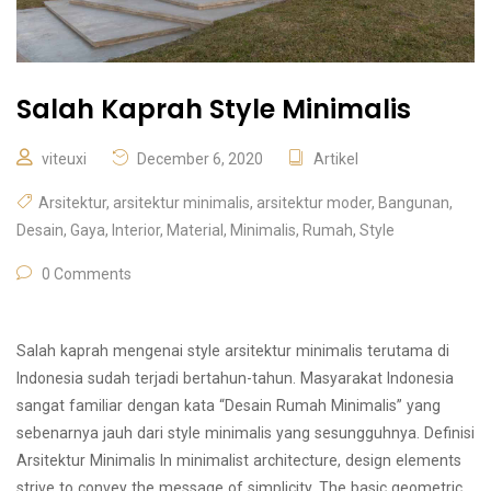
Salah Kaprah Style Minimalis
viteuxi
December 6, 2020
Artikel
Arsitektur
,
arsitektur minimalis
,
arsitektur moder
,
Bangunan
,
Desain
,
Gaya
,
Interior
,
Material
,
Minimalis
,
Rumah
,
Style
0 Comments
Salah kaprah mengenai style arsitektur minimalis terutama di
Indonesia sudah terjadi bertahun-tahun. Masyarakat Indonesia
sangat familiar dengan kata “Desain Rumah Minimalis” yang
sebenarnya jauh dari style minimalis yang sesungguhnya. Definisi
Arsitektur Minimalis In minimalist architecture, design elements
strive to convey the message of simplicity. The basic geometric