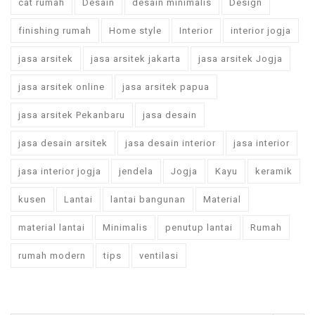
cat rumah
Desain
desain minimalis
Design
finishing rumah
Home style
Interior
interior jogja
jasa arsitek
jasa arsitek jakarta
jasa arsitek Jogja
jasa arsitek online
jasa arsitek papua
jasa arsitek Pekanbaru
jasa desain
jasa desain arsitek
jasa desain interior
jasa interior
jasa interior jogja
jendela
Jogja
Kayu
keramik
kusen
Lantai
lantai bangunan
Material
material lantai
Minimalis
penutup lantai
Rumah
rumah modern
tips
ventilasi