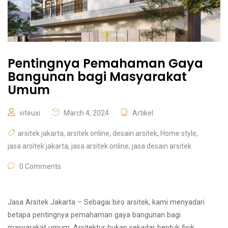
Pentingnya Pemahaman Gaya
Bangunan bagi Masyarakat
Umum
viteuxi
March 4, 2024
Artikel
arsitek jakarta
,
arsitek online
,
desain arsitek
,
Home style
,
jasa arsitek jakarta
,
jasa arsitek online
,
jasa desain arsitek
0 Comments
Jasa Arsitek Jakarta – Sebagai biro arsitek, kami menyadari
betapa pentingnya pemahaman gaya bangunan bagi
masyarakat umum. Arsitektur bukan sekadar bentuk fisik