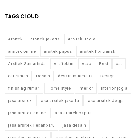
TAGS CLOUD
Arsitek
arsitek jakarta
Arsitek Jogja
arsitek online
arsitek papua
arsitek Pontianak
Arsitek Samarinda
Arsitektur
Atap
Besi
cat
cat rumah
Desain
desain minimalis
Design
finishing rumah
Home style
Interior
interior jogja
jasa arsitek
jasa arsitek jakarta
jasa arsitek Jogja
jasa arsitek online
jasa arsitek papua
jasa arsitek Pekanbaru
jasa desain
jasa desain arsitek
jasa desain interior
jasa interior