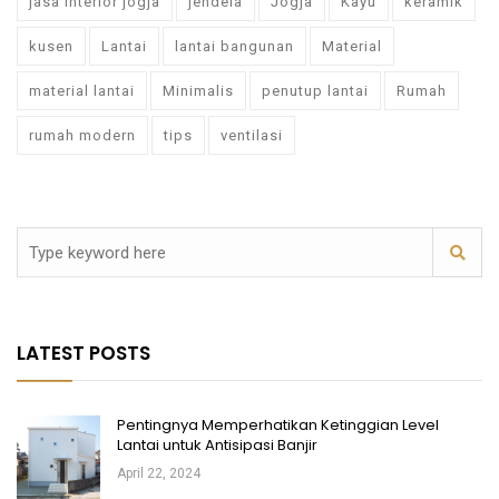
jasa interior jogja
jendela
Jogja
Kayu
keramik
kusen
Lantai
lantai bangunan
Material
material lantai
Minimalis
penutup lantai
Rumah
rumah modern
tips
ventilasi
LATEST POSTS
Pentingnya Memperhatikan Ketinggian Level
Lantai untuk Antisipasi Banjir
April 22, 2024