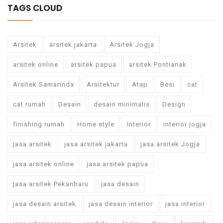
TAGS CLOUD
Arsitek
arsitek jakarta
Arsitek Jogja
arsitek online
arsitek papua
arsitek Pontianak
Arsitek Samarinda
Arsitektur
Atap
Besi
cat
cat rumah
Desain
desain minimalis
Design
finishing rumah
Home style
Interior
interior jogja
jasa arsitek
jasa arsitek jakarta
jasa arsitek Jogja
jasa arsitek online
jasa arsitek papua
jasa arsitek Pekanbaru
jasa desain
jasa desain arsitek
jasa desain interior
jasa interior