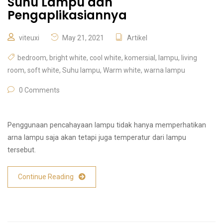
Suhu Lampu dan
Pengaplikasiannya
viteuxi
May 21, 2021
Artikel
bedroom
,
bright white
,
cool white
,
komersial
,
lampu
,
living
room
,
soft white
,
Suhu lampu
,
Warm white
,
warna lampu
0 Comments
Penggunaan pencahayaan lampu tidak hanya memperhatikan
arna lampu saja akan tetapi juga temperatur dari lampu
tersebut.
Continue Reading