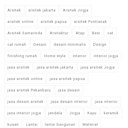
Arsitek
arsitek jakarta
Arsitek Jogja
arsitek online
arsitek papua
arsitek Pontianak
Arsitek Samarinda
Arsitektur
Atap
Besi
cat
cat rumah
Desain
desain minimalis
Design
finishing rumah
Home style
Interior
interior jogja
jasa arsitek
jasa arsitek jakarta
jasa arsitek Jogja
jasa arsitek online
jasa arsitek papua
jasa arsitek Pekanbaru
jasa desain
jasa desain arsitek
jasa desain interior
jasa interior
jasa interior jogja
jendela
Jogja
Kayu
keramik
kusen
Lantai
lantai bangunan
Material