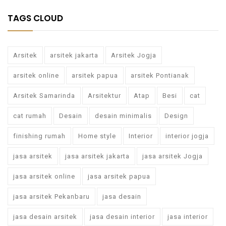
TAGS CLOUD
Arsitek
arsitek jakarta
Arsitek Jogja
arsitek online
arsitek papua
arsitek Pontianak
Arsitek Samarinda
Arsitektur
Atap
Besi
cat
cat rumah
Desain
desain minimalis
Design
finishing rumah
Home style
Interior
interior jogja
jasa arsitek
jasa arsitek jakarta
jasa arsitek Jogja
jasa arsitek online
jasa arsitek papua
jasa arsitek Pekanbaru
jasa desain
jasa desain arsitek
jasa desain interior
jasa interior