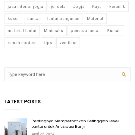
jasa interior jogja
jendela
Jogja
Kayu
keramik
kusen
Lantai
lantai bangunan
Material
material lantai
Minimalis
penutup lantai
Rumah
rumah modern
tips
ventilasi
LATEST POSTS
Pentingnya Memperhatikan Ketinggian Level
Lantai untuk Antisipasi Banjir
April 22, 2024