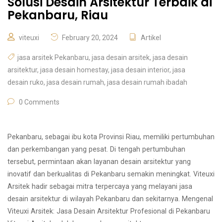
Solusi Desain Arsitektur Terbaik di
Pekanbaru, Riau
viteuxi
February 20, 2024
Artikel
jasa arsitek Pekanbaru
,
jasa desain arsitek
,
jasa desain
arsitektur
,
jasa desain homestay
,
jasa desain interior
,
jasa
desain ruko
,
jasa desain rumah
,
jasa desain rumah ibadah
0 Comments
Pekanbaru, sebagai ibu kota Provinsi Riau, memiliki pertumbuhan
dan perkembangan yang pesat. Di tengah pertumbuhan
tersebut, permintaan akan layanan desain arsitektur yang
inovatif dan berkualitas di Pekanbaru semakin meningkat. Viteuxi
Arsitek hadir sebagai mitra terpercaya yang melayani jasa
desain arsitektur di wilayah Pekanbaru dan sekitarnya. Mengenal
Viteuxi Arsitek: Jasa Desain Arsitektur Profesional di Pekanbaru