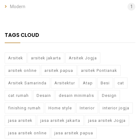
Modern
1
TAGS CLOUD
Arsitek
arsitek jakarta
Arsitek Jogja
arsitek online
arsitek papua
arsitek Pontianak
Arsitek Samarinda
Arsitektur
Atap
Besi
cat
cat rumah
Desain
desain minimalis
Design
finishing rumah
Home style
Interior
interior jogja
jasa arsitek
jasa arsitek jakarta
jasa arsitek Jogja
jasa arsitek online
jasa arsitek papua